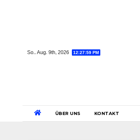
Zum
Inhalt
springen
So.. Aug. 9th, 2026
12:28:00 PM
ÜBER UNS
KONTAKT