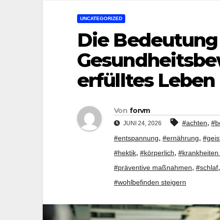
UNCATEGORIZED
Die Bedeutung
Gesundheitsbew
erfülltes Leben
Von
forvm
,
#achten
#b
JUNI 24, 2026
,
,
#entspannung
#ernährung
#geis
,
,
#hektik
#körperlich
#krankheiten
,
#präventive maßnahmen
#schlaf
#wohlbefinden steigern