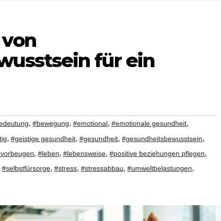
 von
usstsein für ein
,
,
,
,
edeutung
#bewegung
#emotional
#emotionale gesundheit
,
,
,
,
tig
#geistige gesundheit
#gesundheit
#gesundheitsbewusstsein
,
,
,
,
 vorbeugen
#leben
#lebensweise
#positive beziehungen pflegen
,
,
,
,
,
#selbstfürsorge
#stress
#stressabbau
#umweltbelastungen