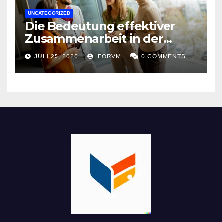
UNCATEGORIZED
Die Bedeutung effektiver
Zusammenarbeit in der
Arbeitswelt
JULI 25, 2026
FORVM
0 COMMENTS