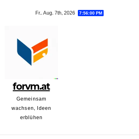
Zum
Fr.. Aug. 7th, 2026
7:56:01 PM
Inhalt
springen
forvm.at
Gemeinsam
wachsen, Ideen
erblühen