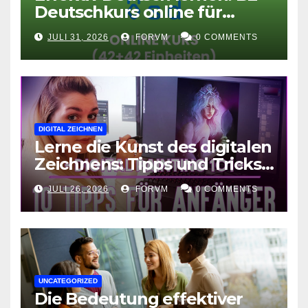
Deutschkurs online für
Fortgeschrittene
JULI 31, 2026
FORVM
0 COMMENTS
DIGITAL ZEICHNEN
Lerne die Kunst des digitalen
Zeichnens: Tipps und Tricks
für kreative Ausdruckskunst
JULI 26, 2026
FORVM
0 COMMENTS
UNCATEGORIZED
Die Bedeutung effektiver