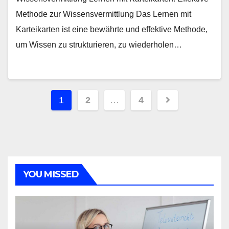
Methode zur Wissensvermittlung Das Lernen mit
Karteikarten ist eine bewährte und effektive Methode,
um Wissen zu strukturieren, zu wiederholen…
Seitennummerierung
1
2
…
4
der
Beiträge
YOU MISSED