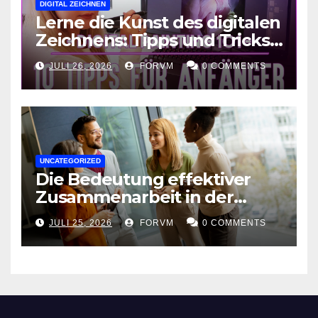
DIGITAL ZEICHNEN
Lerne die Kunst des digitalen
Zeichnens: Tipps und Tricks
für kreative Ausdruckskunst
JULI 26, 2026
FORVM
0 COMMENTS
UNCATEGORIZED
Die Bedeutung effektiver
Zusammenarbeit in der
Arbeitswelt
JULI 25, 2026
FORVM
0 COMMENTS