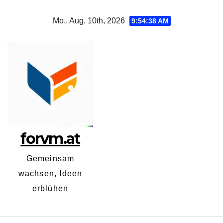
Zum
Mo.. Aug. 10th, 2026
9:54:39 AM
Inhalt
springen
forvm.at
Gemeinsam
wachsen, Ideen
erblühen