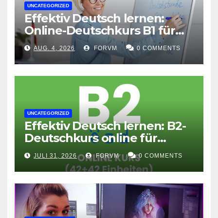
UNCATEGORIZED
Effektiv Deutsch lernen:
Online-Deutschkurs B1 für
flexible Lernerfolge
AUG. 4, 2026
FORVM
0 COMMENTS
UNCATEGORIZED
Effektiv Deutsch lernen: B2-
Deutschkurs online für
Fortgeschrittene
JULI 31, 2026
FORVM
0 COMMENTS