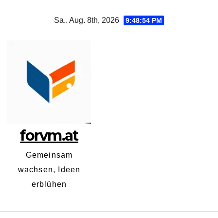
Zum
Sa.. Aug. 8th, 2026
9:48:55 PM
Inhalt
springen
forvm.at
Gemeinsam
wachsen, Ideen
erblühen