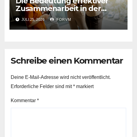
Die Bedeutung effektiver
Zusammenarbeit in der
Arbeitswelt
JULI 25, 2026
FORVM
Schreibe einen Kommentar
Deine E-Mail-Adresse wird nicht veröffentlicht.
Erforderliche Felder sind mit
*
markiert
Kommentar
*