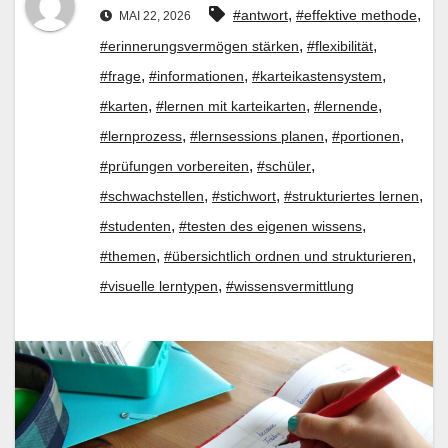
,
,
#antwort
#effektive methode
MAI 22, 2026
,
,
#erinnerungsvermögen stärken
#flexibilität
,
,
,
#frage
#informationen
#karteikastensystem
,
,
,
#karten
#lernen mit karteikarten
#lernende
,
,
,
#lernprozess
#lernsessions planen
#portionen
,
,
#prüfungen vorbereiten
#schüler
,
,
,
#schwachstellen
#stichwort
#strukturiertes lernen
,
,
#studenten
#testen des eigenen wissens
,
,
#themen
#übersichtlich ordnen und strukturieren
,
#visuelle lerntypen
#wissensvermittlung