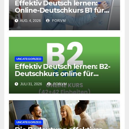
Effektiv Deutsch lernen:
Online-Deutschkurs B1 für
flexible Lernerfolge
AUG. 4, 2026
FORVM
UNCATEGORIZED
Effektiv Deutsch lernen: B2-
Deutschkurs online für
Fortgeschrittene
JULI 31, 2026
FORVM
UNCATEGORIZED