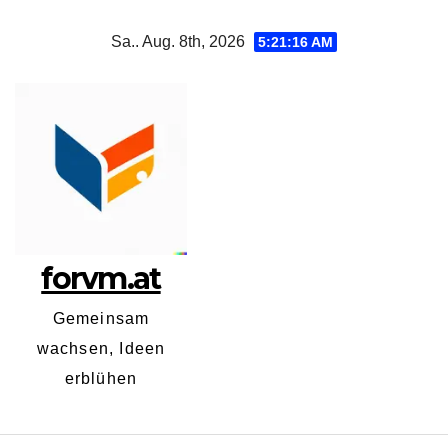
Zum
Sa.. Aug. 8th, 2026
5:21:17 AM
Inhalt
springen
forvm.at
Gemeinsam
wachsen, Ideen
erblühen