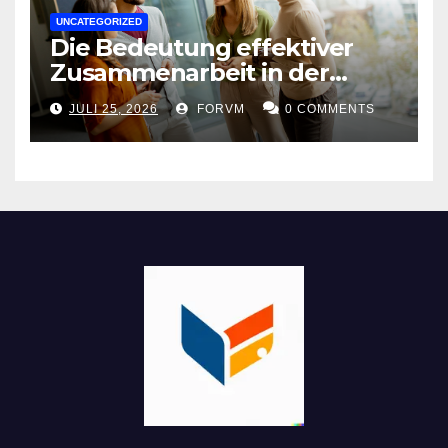
UNCATEGORIZED
Die Bedeutung effektiver
Zusammenarbeit in der
Arbeitswelt
JULI 25, 2026
FORVM
0 COMMENTS