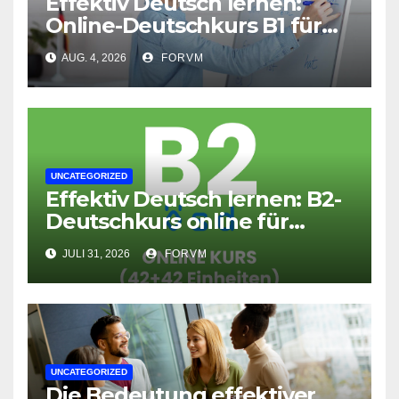
Effektiv Deutsch lernen:
Online-Deutschkurs B1 für
flexible Lernerfolge
AUG. 4, 2026
FORVM
UNCATEGORIZED
Effektiv Deutsch lernen: B2-
Deutschkurs online für
Fortgeschrittene
JULI 31, 2026
FORVM
UNCATEGORIZED
Die Bedeutung effektiver