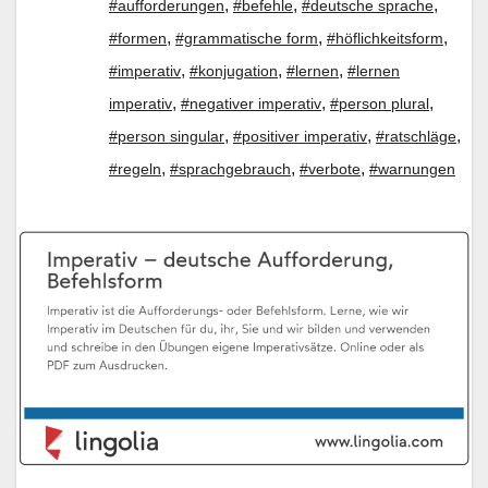
,
,
,
#aufforderungen
#befehle
#deutsche sprache
,
,
,
#formen
#grammatische form
#höflichkeitsform
,
,
,
#imperativ
#konjugation
#lernen
#lernen
,
,
,
imperativ
#negativer imperativ
#person plural
,
,
,
#person singular
#positiver imperativ
#ratschläge
,
,
,
#regeln
#sprachgebrauch
#verbote
#warnungen