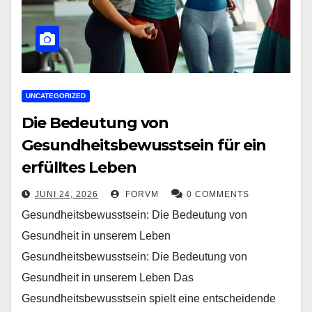
UNCATEGORIZED
Die Bedeutung von
Gesundheitsbewusstsein für ein
erfülltes Leben
JUNI 24, 2026
FORVM
0 COMMENTS
Gesundheitsbewusstsein: Die Bedeutung von
Gesundheit in unserem Leben
Gesundheitsbewusstsein: Die Bedeutung von
Gesundheit in unserem Leben Das
Gesundheitsbewusstsein spielt eine entscheidende