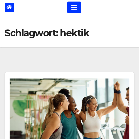
Schlagwort:
hektik