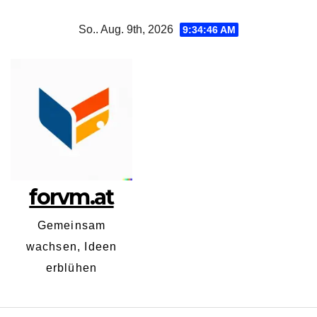
Zum
So.. Aug. 9th, 2026
9:34:46 AM
Inhalt
springen
forvm.at
Gemeinsam
wachsen, Ideen
erblühen