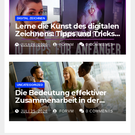
DIGITAL ZEICHNEN
Lerne die Kunst des digitalen
Zeichnens: Tipps und Tricks
für kreative Ausdruckskunst
JULI 26, 2026
FORVM
0 COMMENTS
UNCATEGORIZED
Die Bedeutung effektiver
Zusammenarbeit in der
Arbeitswelt
JULI 25, 2026
FORVM
0 COMMENTS