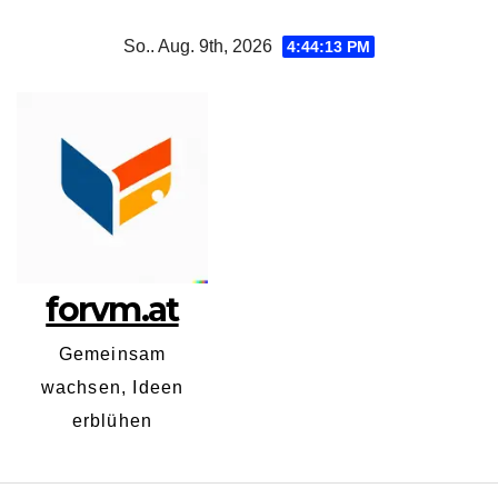
Zum
So.. Aug. 9th, 2026
4:44:15 PM
Inhalt
springen
forvm.at
Gemeinsam
wachsen, Ideen
erblühen