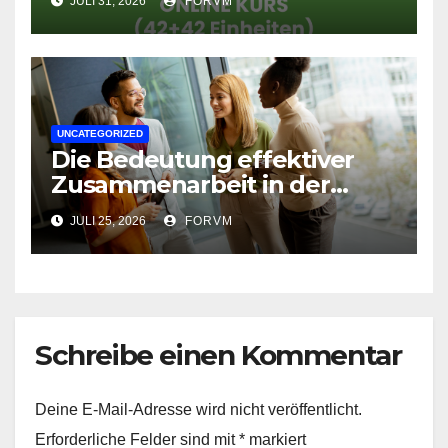
JULI 31, 2026
FORVM
UNCATEGORIZED
Die Bedeutung effektiver
Zusammenarbeit in der
Arbeitswelt
JULI 25, 2026
FORVM
Schreibe einen Kommentar
Deine E-Mail-Adresse wird nicht veröffentlicht.
Erforderliche Felder sind mit
*
markiert