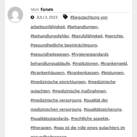
Von
forvm
#begutachtung von
JULI 3, 2023
,
,
arbeitsunfähigkeit
#behandlungen
,
,
,
#behandlungsfehler
#berufsfähigkeit
#gerichte
,
#gesundheitliche beeinträchtigung
,
#gesundheitswesen
#hygienestandards
,
,
,
behandlungsabläufe
#institutionen
#krankengeld
,
,
,
#krankenhäusern
#krankenkassen
#leistungen
,
#medizinische einrichtungen
#medizinische
,
,
gutachten
#medizinische maßnahmen
,
#medizinische versorgung
#qualität der
,
,
medizinischen versorgung
#qualitätssicherung
,
,
#qualitätsstandards
#rechtliche aspekte
,
#therapien
#was ist die rolle eines gutachters im
gesundheitswesen