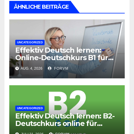
ÄHNLICHE BEITRÄGE
UNCATEGORIZED
Effektiv Deutsch lernen:
Online-Deutschkurs B1 für
flexible Lernerfolge
AUG. 4, 2026
FORVM
UNCATEGORIZED
Effektiv Deutsch lernen: B2-
Deutschkurs online für
Fortgeschrittene