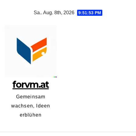
Zum
Sa.. Aug. 8th, 2026
9:51:54 PM
Inhalt
springen
forvm.at
Gemeinsam
wachsen, Ideen
erblühen