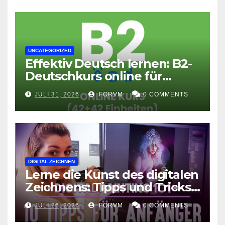
UNCATEGORIZED
Effektiv Deutsch lernen: B2-
Deutschkurs online für
Fortgeschrittene
JULI 31, 2026
FORVM
0 COMMENTS
DIGITAL ZEICHNEN
Lerne die Kunst des digitalen
Zeichnens: Tipps und Tricks
für kreative Ausdruckskunst
JULI 26, 2026
FORVM
0 COMMENTS