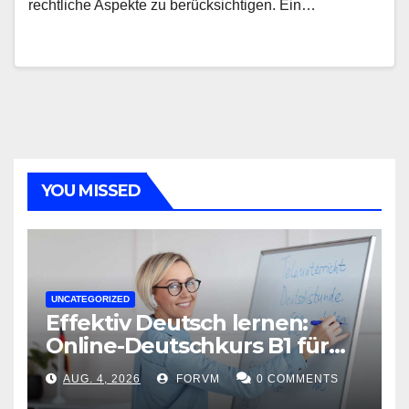
rechtliche Aspekte zu berücksichtigen. Ein…
YOU MISSED
UNCATEGORIZED
Effektiv Deutsch lernen:
Online-Deutschkurs B1 für
flexible Lernerfolge
AUG. 4, 2026
FORVM
0 COMMENTS