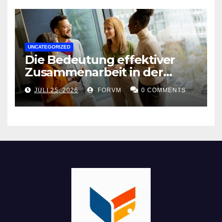
UNCATEGORIZED
Die Bedeutung effektiver
Zusammenarbeit in der
Arbeitswelt
JULI 25, 2026
FORVM
0 COMMENTS