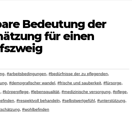
bare Bedeutung der
hätzung für einen
fszweig
,
,
,
ng
#arbeitsbedingungen
#bedürfnisse der zu pflegenden
,
,
,
,
lung
#demografischer wandel
#frische und sauberkeit
#fürsorge
,
,
,
,
,
n
#körperpflege
#lebensqualität
#medizinische versorgung
#pflege
,
,
,
,
efinden
#respektvoll behandeln
#selbstwertgefühl
#unterstützung
,
tschätzung
#wohlbefinden