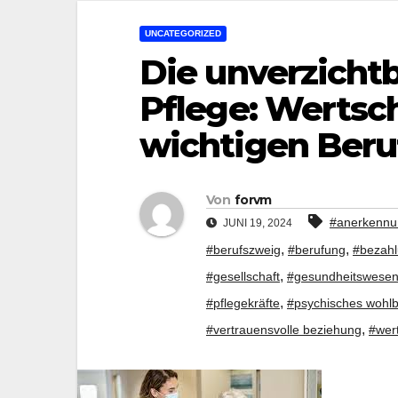
UNCATEGORIZED
Die unverzicht
Pflege: Wertsc
wichtigen Beru
Von
forvm
#anerkennu
JUNI 19, 2024
,
,
#berufszweig
#berufung
#bezah
,
#gesellschaft
#gesundheitswese
,
#pflegekräfte
#psychisches wohlb
,
#vertrauensvolle beziehung
#wer