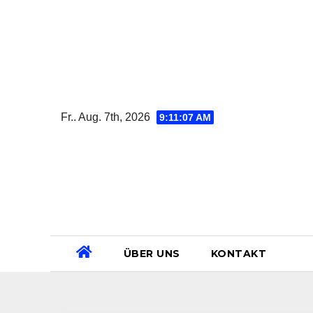
Zum
Inhalt
springen
Fr.. Aug. 7th, 2026
9:11:08 AM
ÜBER UNS
KONTAKT