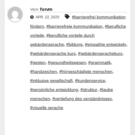
Von
forvm
#barrierefrei kommunikation
APR. 22, 2025
,
,
fördern
#barrierefreie kommunikation
#berufliche
,
vorteile
#berufliche vorteile durch
,
,
,
gebärdensprache
#bildung
#empathie entwickeln
,
,
#gebärdensprache kurs
#gebärdensprachekurs
,
,
,
#gesten
#gesundheitswesen
#grammatik
,
,
#handzeichen
#hörgeschädigte menschen
,
,
#inklusive gesellschaft
#kundenservice
,
,
#persönliche entwicklung
#struktur
#taube
,
,
menschen
#vertiefung des verständnisses
#visuelle sprache