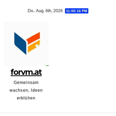
Zum
Do.. Aug. 6th, 2026
11:00:17 PM
Inhalt
springen
forvm.at
Gemeinsam
wachsen, Ideen
erblühen