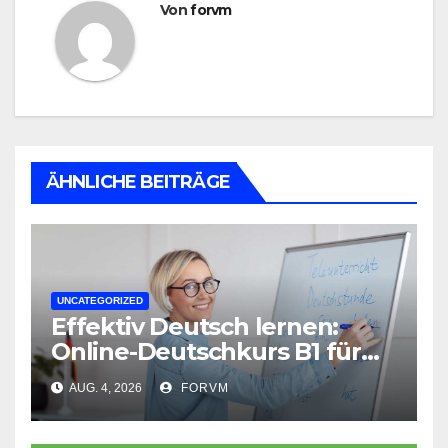
Von
forvm
ÄHNLICHE BEITRÄGE
UNCATEGORIZED
Effektiv Deutsch lernen:
Online-Deutschkurs B1 für
flexible Lernerfolge
AUG. 4, 2026
FORVM