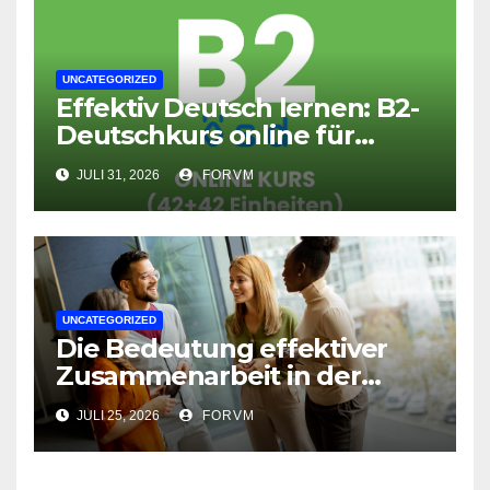
UNCATEGORIZED
Effektiv Deutsch lernen: B2-
Deutschkurs online für
Fortgeschrittene
JULI 31, 2026
FORVM
UNCATEGORIZED
Die Bedeutung effektiver
Zusammenarbeit in der
Arbeitswelt
JULI 25, 2026
FORVM