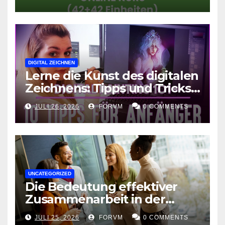
DIGITAL ZEICHNEN
Lerne die Kunst des digitalen
Zeichnens: Tipps und Tricks
für kreative Ausdruckskunst
JULI 26, 2026
FORVM
0 COMMENTS
UNCATEGORIZED
Die Bedeutung effektiver
Zusammenarbeit in der
Arbeitswelt
JULI 25, 2026
FORVM
0 COMMENTS