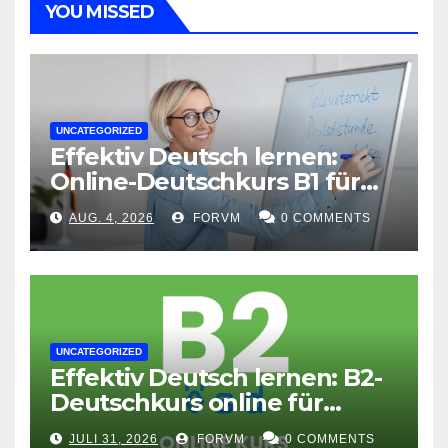
YOU MISSED
UNCATEGORIZED
Effektiv Deutsch lernen:
Online-Deutschkurs B1 für
flexible Lernerfolge
AUG. 4, 2026
FORVM
0 COMMENTS
UNCATEGORIZED
Effektiv Deutsch lernen: B2-
Deutschkurs online für
Fortgeschrittene
JULI 31, 2026
FORVM
0 COMMENTS