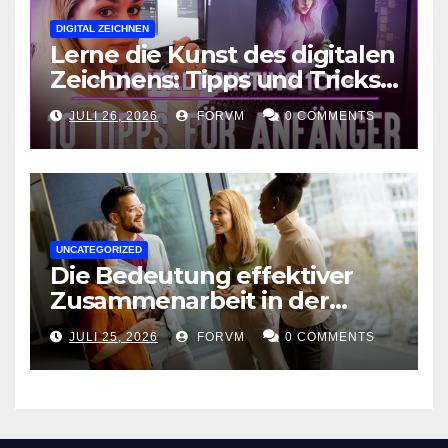
DIGITAL ZEICHNEN
Lerne die Kunst des digitalen
Zeichnens: Tipps und Tricks
für kreative Ausdruckskunst
JULI 26, 2026
FORVM
0 COMMENTS
UNCATEGORIZED
Die Bedeutung effektiver
Zusammenarbeit in der
Arbeitswelt
JULI 25, 2026
FORVM
0 COMMENTS