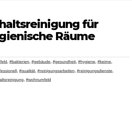
haltsreinigung für
ygienische Räume
,
,
,
,
,
,
feld
#bakterien
#gebäude
#gesundheit
#hygiene
#keime
,
,
,
,
fessionell
#qualität
#reinigungsarbeiten
#reinigungsdienste
,
altsreinigung
#wohnumfeld