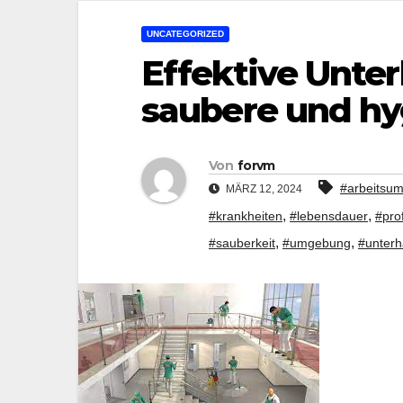
UNCATEGORIZED
Effektive Unter
saubere und h
Von
forvm
#arbeitsum
MÄRZ 12, 2024
,
,
#krankheiten
#lebensdauer
#pro
,
,
#sauberkeit
#umgebung
#unterh