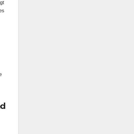
gt
es
e
nd