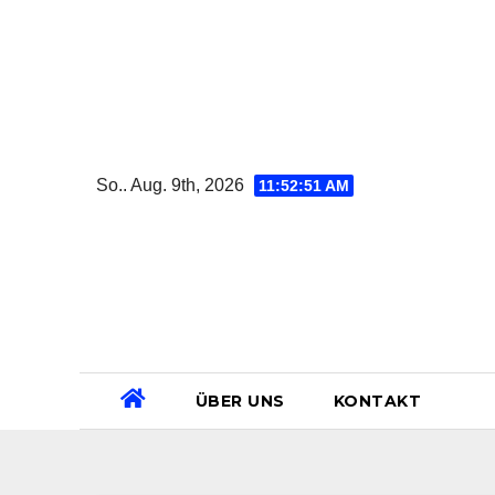
Zum
Inhalt
springen
So.. Aug. 9th, 2026
11:52:52 AM
ÜBER UNS
KONTAKT