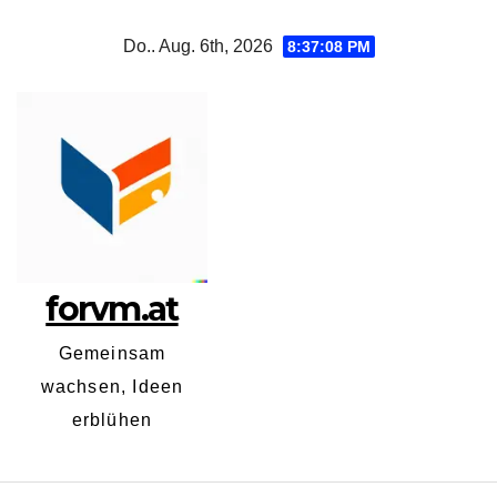
Zum
Do.. Aug. 6th, 2026
8:37:09 PM
Inhalt
springen
forvm.at
Gemeinsam
wachsen, Ideen
erblühen