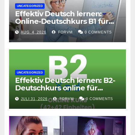
UNCATEGORIZED
Effektiv Deutsch lernen:
Online-Deutschkurs B1 für
flexible Lernerfolge
AUG. 4, 2026
FORVM
0 COMMENTS
UNCATEGORIZED
Effektiv Deutsch lernen: B2-
Deutschkurs online für
Fortgeschrittene
JULI 31, 2026
FORVM
0 COMMENTS