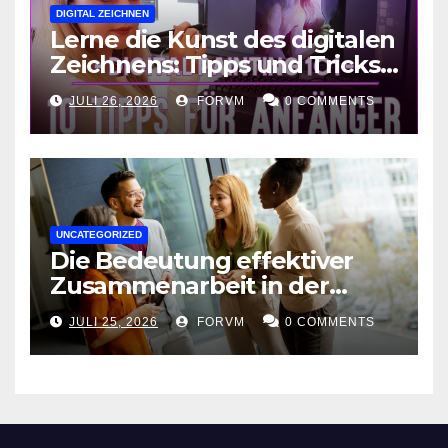
DIGITAL ZEICHNEN
Lerne die Kunst des digitalen
Zeichnens: Tipps und Tricks
für kreative Ausdruckskunst
JULI 26, 2026
FORVM
0 COMMENTS
UNCATEGORIZED
Die Bedeutung effektiver
Zusammenarbeit in der
Arbeitswelt
JULI 25, 2026
FORVM
0 COMMENTS