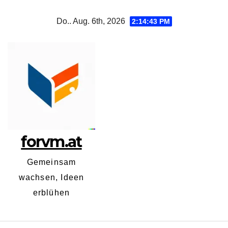
Zum
Do.. Aug. 6th, 2026
2:14:44 PM
Inhalt
springen
forvm.at
Gemeinsam
wachsen, Ideen
erblühen