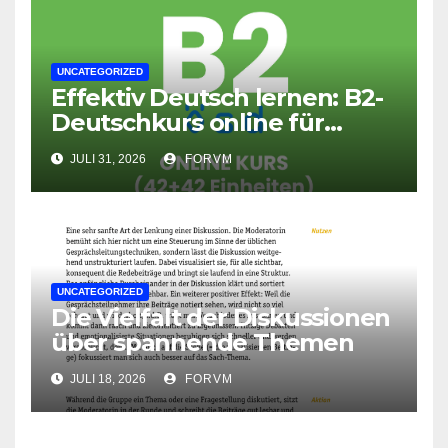
UNCATEGORIZED
Effektiv Deutsch lernen: B2-
Deutschkurs online für
Fortgeschrittene
JULI 31, 2026
FORVM
UNCATEGORIZED
Die Vielfalt der Diskussionen
über spannende Themen
JULI 18, 2026
FORVM