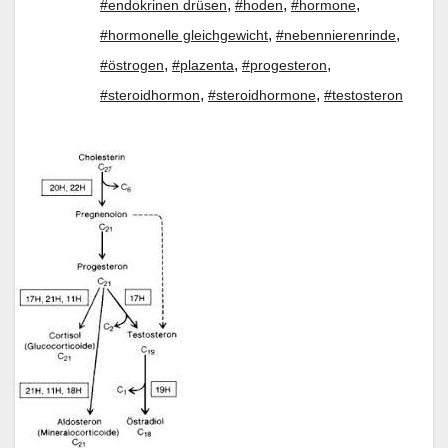
,
,
,
#endokrinen drüsen
#hoden
#hormone
,
,
#hormonelle gleichgewicht
#nebennierenrinde
,
,
,
#östrogen
#plazenta
#progesteron
,
,
#steroidhormon
#steroidhormone
#testosteron