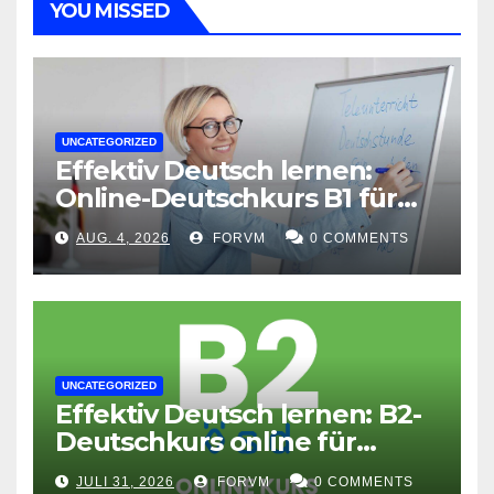
YOU MISSED
UNCATEGORIZED
Effektiv Deutsch lernen:
Online-Deutschkurs B1 für
flexible Lernerfolge
AUG. 4, 2026
FORVM
0 COMMENTS
UNCATEGORIZED
Effektiv Deutsch lernen: B2-
Deutschkurs online für
Fortgeschrittene
JULI 31, 2026
FORVM
0 COMMENTS