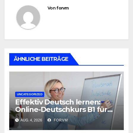
Von
forvm
ÄHNLICHE BEITRÄGE
UNCATEGORIZED
Effektiv Deutsch lernen:
Online-Deutschkurs B1 für
flexible Lernerfolge
AUG. 4, 2026
FORVM