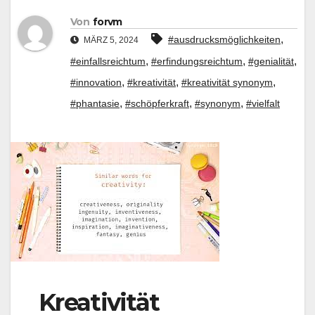
Von
forvm
,
#ausdrucksmöglichkeiten
MÄRZ 5, 2024
,
,
,
#einfallsreichtum
#erfindungsreichtum
#genialität
,
,
,
#innovation
#kreativität
#kreativität synonym
,
,
,
#phantasie
#schöpferkraft
#synonym
#vielfalt
Kreativität