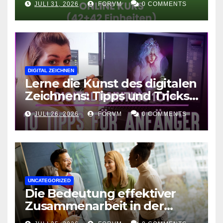
JULI 31, 2026
FORVM
0 COMMENTS
DIGITAL ZEICHNEN
Lerne die Kunst des digitalen
Zeichnens: Tipps und Tricks
für kreative Ausdruckskunst
JULI 26, 2026
FORVM
0 COMMENTS
UNCATEGORIZED
Die Bedeutung effektiver
Zusammenarbeit in der
Arbeitswelt