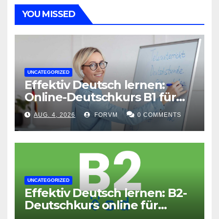
YOU MISSED
UNCATEGORIZED
Effektiv Deutsch lernen:
Online-Deutschkurs B1 für
flexible Lernerfolge
AUG. 4, 2026
FORVM
0 COMMENTS
UNCATEGORIZED
Effektiv Deutsch lernen: B2-
Deutschkurs online für
Fortgeschrittene