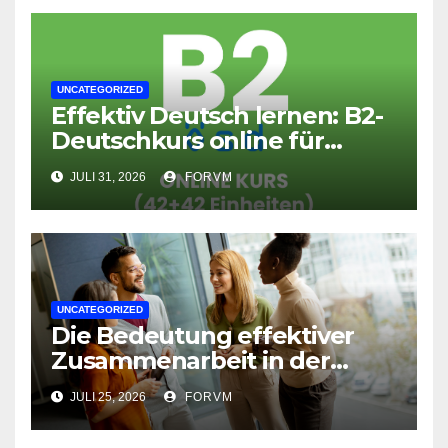
UNCATEGORIZED
Effektiv Deutsch lernen: B2-
Deutschkurs online für
Fortgeschrittene
JULI 31, 2026
FORVM
UNCATEGORIZED
Die Bedeutung effektiver
Zusammenarbeit in der
Arbeitswelt
JULI 25, 2026
FORVM