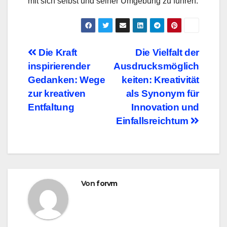
mit sich selbst und seiner Umgebung zu führen.
Beitragsnavigation
Die Kraft
Die Vielfalt der
inspirierender
Ausdrucksmöglich
Gedanken: Wege
keiten: Kreativität
zur kreativen
als Synonym für
Entfaltung
Innovation und
Einfallsreichtum
Von
forvm