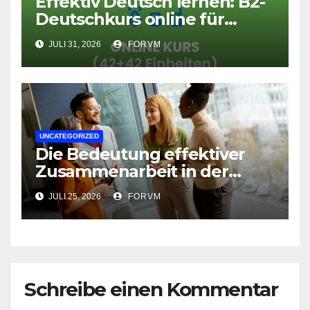
Effektiv Deutsch lernen: B2-
Deutschkurs online für
Fortgeschrittene
JULI 31, 2026
FORVM
UNCATEGORIZED
Die Bedeutung effektiver
Zusammenarbeit in der
Arbeitswelt
JULI 25, 2026
FORVM
Schreibe einen Kommentar