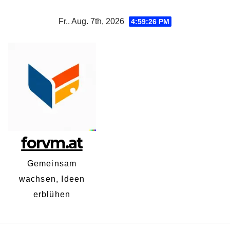
Zum
Fr.. Aug. 7th, 2026
4:59:26 PM
Inhalt
springen
forvm.at
Gemeinsam
wachsen, Ideen
erblühen