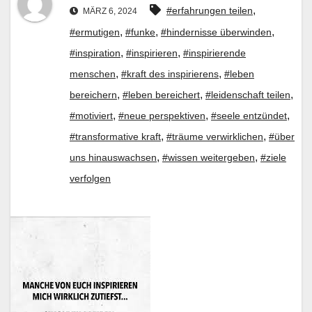
,
#erfahrungen teilen
MÄRZ 6, 2024
,
,
,
#ermutigen
#funke
#hindernisse überwinden
,
,
#inspiration
#inspirieren
#inspirierende
,
,
menschen
#kraft des inspirierens
#leben
,
,
,
bereichern
#leben bereichert
#leidenschaft teilen
,
,
,
#motiviert
#neue perspektiven
#seele entzündet
,
,
#transformative kraft
#träume verwirklichen
#über
,
,
uns hinauswachsen
#wissen weitergeben
#ziele
verfolgen