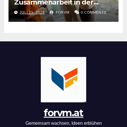
Zusammenarbeit in der
Arbeitswelt
JULI 25, 2026
FORVM
0 COMMENTS
forvm.at
Gemeinsam wachsen, Ideen erblühen