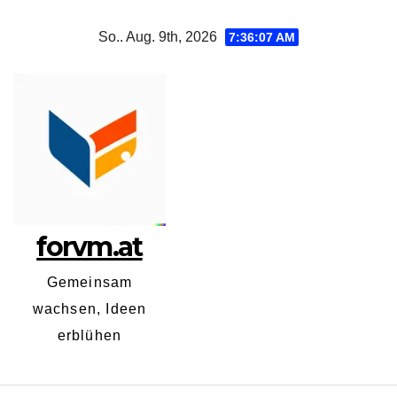
Zum
So.. Aug. 9th, 2026
7:36:08 AM
Inhalt
springen
forvm.at
Gemeinsam
wachsen, Ideen
erblühen