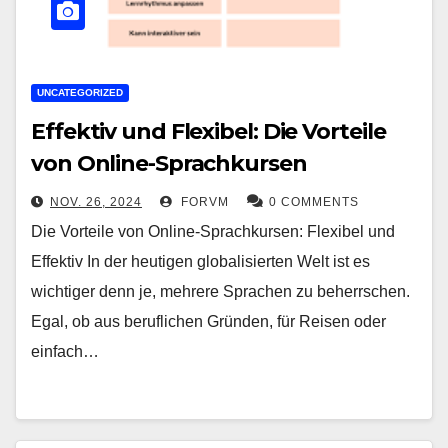
UNCATEGORIZED
Effektiv und Flexibel: Die Vorteile
von Online-Sprachkursen
NOV. 26, 2024
FORVM
0 COMMENTS
Die Vorteile von Online-Sprachkursen: Flexibel und
Effektiv In der heutigen globalisierten Welt ist es
wichtiger denn je, mehrere Sprachen zu beherrschen.
Egal, ob aus beruflichen Gründen, für Reisen oder
einfach…