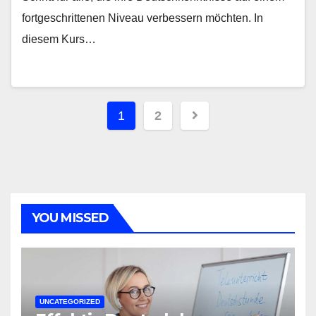
fortgeschrittenen Niveau verbessern möchten. In
diesem Kurs…
Seitennummerieru
1
2
der
Beiträge
YOU MISSED
UNCATEGORIZED