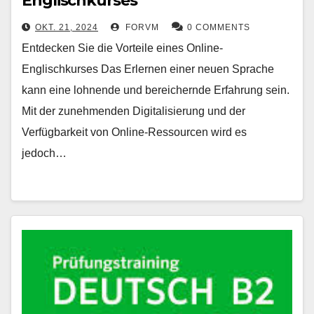
Englischkurses
OKT. 21, 2024
FORVM
0 COMMENTS
Entdecken Sie die Vorteile eines Online-
Englischkurses Das Erlernen einer neuen Sprache
kann eine lohnende und bereichernde Erfahrung sein.
Mit der zunehmenden Digitalisierung und der
Verfügbarkeit von Online-Ressourcen wird es
jedoch…