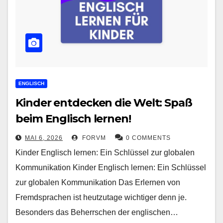
ENGLISCH
Kinder entdecken die Welt: Spaß
beim Englisch lernen!
MAI 6, 2026
FORVM
0 COMMENTS
Kinder Englisch lernen: Ein Schlüssel zur globalen
Kommunikation Kinder Englisch lernen: Ein Schlüssel
zur globalen Kommunikation Das Erlernen von
Fremdsprachen ist heutzutage wichtiger denn je.
Besonders das Beherrschen der englischen…