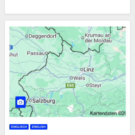
ENGLISCH
ENGLISH