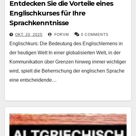
Entdecken Sie die Vorteile eines
Englischkurses für Ihre
Sprachkenntnisse
OKT. 20, 2025
FORVM
0 COMMENTS
Englischkurs: Die Bedeutung des Englischlernens in
der heutigen Welt In einer globalisierten Welt, in der
Kommunikation über Grenzen hinweg immer wichtiger
wird, spielt die Beherrschung der englischen Sprache
eine entscheidende…