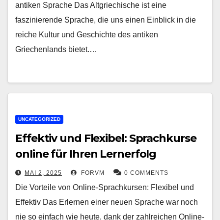
antiken Sprache Das Altgriechische ist eine
faszinierende Sprache, die uns einen Einblick in die
reiche Kultur und Geschichte des antiken
Griechenlands bietet.…
UNCATEGORIZED
Effektiv und Flexibel: Sprachkurse
online für Ihren Lernerfolg
MAI 2, 2025
FORVM
0 COMMENTS
Die Vorteile von Online-Sprachkursen: Flexibel und
Effektiv Das Erlernen einer neuen Sprache war noch
nie so einfach wie heute, dank der zahlreichen Online-