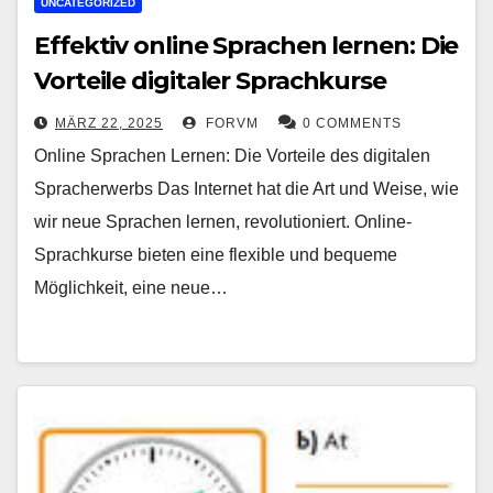
UNCATEGORIZED
Effektiv online Sprachen lernen: Die
Vorteile digitaler Sprachkurse
MÄRZ 22, 2025
FORVM
0 COMMENTS
Online Sprachen Lernen: Die Vorteile des digitalen
Spracherwerbs Das Internet hat die Art und Weise, wie
wir neue Sprachen lernen, revolutioniert. Online-
Sprachkurse bieten eine flexible und bequeme
Möglichkeit, eine neue…