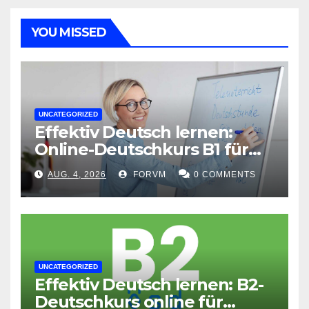
YOU MISSED
UNCATEGORIZED
Effektiv Deutsch lernen:
Online-Deutschkurs B1 für
flexible Lernerfolge
AUG. 4, 2026
FORVM
0 COMMENTS
UNCATEGORIZED
Effektiv Deutsch lernen: B2-
Deutschkurs online für