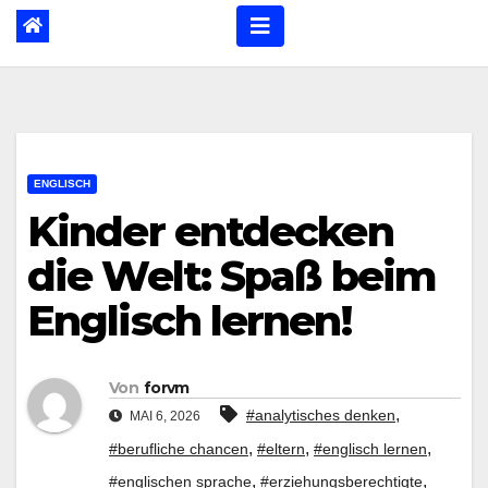
ENGLISCH
Kinder entdecken
die Welt: Spaß beim
Englisch lernen!
Von
forvm
,
#analytisches denken
MAI 6, 2026
,
,
,
#berufliche chancen
#eltern
#englisch lernen
,
,
#englischen sprache
#erziehungsberechtigte