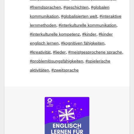
,
,
#fremdsprachen
#geschichten
#globalen
,
,
kommunikation
#globalisierten welt
#interaktive
,
,
lernmethoden
#interkulturelle kommunikation
,
,
#interkulturelle kompetenz
#kinder
#kinder
,
,
englisch lernen
#kognitiven fähigkeiten
,
,
,
#kreativität
#lieder
#meistgesprochene sprache
,
#problemlösungsfähigkeiten
#spielerische
,
aktivitäten
#zweitsprache