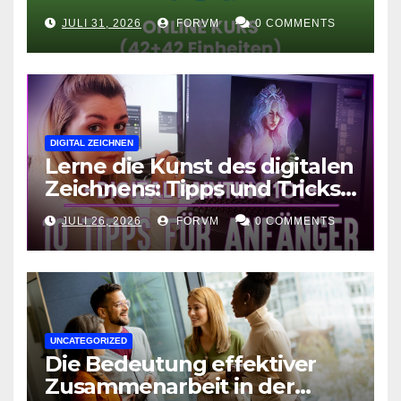
Fortgeschrittene
JULI 31, 2026
FORVM
0 COMMENTS
DIGITAL ZEICHNEN
Lerne die Kunst des digitalen
Zeichnens: Tipps und Tricks
für kreative Ausdruckskunst
JULI 26, 2026
FORVM
0 COMMENTS
UNCATEGORIZED
Die Bedeutung effektiver
Zusammenarbeit in der