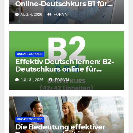
Online-Deutschkurs B1 für
flexible Lernerfolge
AUG. 4, 2026
FORVM
UNCATEGORIZED
Effektiv Deutsch lernen: B2-
Deutschkurs online für
Fortgeschrittene
JULI 31, 2026
FORVM
UNCATEGORIZED
Die Bedeutung effektiver