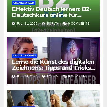
UNCATEGORIZED
Effektiv Deutsch lernen: B2-
Deutschkurs online für
Fortgeschrittene
JULI 31, 2026
FORVM
0 COMMENTS
DIGITAL ZEICHNEN
Lerne die Kunst des digitalen
Zeichnens: Tipps und Tricks
für kreative Ausdruckskunst
JULI 26, 2026
FORVM
0 COMMENTS