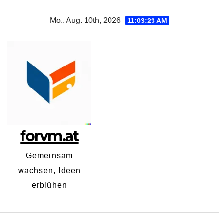
Zum
Mo.. Aug. 10th, 2026
11:03:24 AM
Inhalt
springen
forvm.at
Gemeinsam
wachsen, Ideen
erblühen