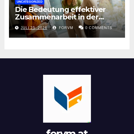
UNCATEGORIZED
Die Bedeutung effektiver
Zusammenarbeit in der
Arbeitswelt
JULI 25, 2026
FORVM
0 COMMENTS
forvm.at