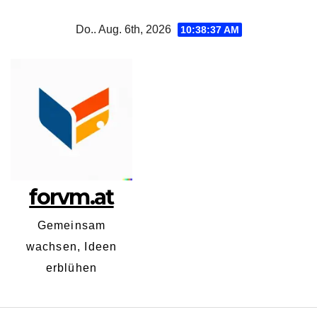
Zum
Do.. Aug. 6th, 2026
10:38:38 AM
Inhalt
springen
forvm.at
Gemeinsam
wachsen, Ideen
erblühen