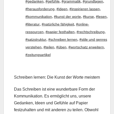
,
,
,
,
#gedanken
#gefühle
#grammatik
#grundlagen
,
,
,
#herausforderung
#ideen
#inspirieren lassen
,
,
,
,
#kommunikation
#kunst der worte
#kurse
#lesen
,
,
#literatur
#natürliche fähigkeit
#online-
,
,
,
ressourcen
#papier festhalten
#rechtschreibung
,
,
#satzstruktur
#schreiben lernen
#stile und genres
,
,
,
,
verstehen
#teilen
#üben
#wortschatz erweitern
#zeitungsartikel
Schreiben lernen: Die Kunst der Worte meistern
Das Schreiben ist eine wunderbare Form der
Kommunikation. Es ermöglicht uns, unsere
Gedanken, Ideen und Gefühle auf Papier
festzuhalten und mit anderen zu teilen. Obwohl