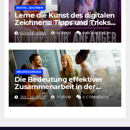
DIGITAL ZEICHNEN
Lerne die Kunst des digitalen
Zeichnens: Tipps und Tricks
für kreative Ausdruckskunst
JULI 26, 2026
FORVM
0 COMMENTS
UNCATEGORIZED
Die Bedeutung effektiver
Zusammenarbeit in der
Arbeitswelt
JULI 25, 2026
FORVM
0 COMMENTS