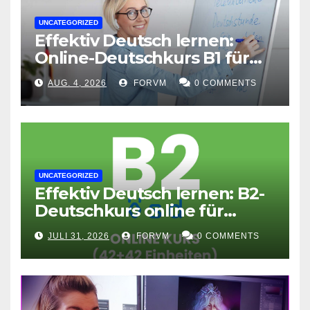
UNCATEGORIZED
Effektiv Deutsch lernen:
Online-Deutschkurs B1 für
flexible Lernerfolge
AUG. 4, 2026
FORVM
0 COMMENTS
UNCATEGORIZED
Effektiv Deutsch lernen: B2-
Deutschkurs online für
Fortgeschrittene
JULI 31, 2026
FORVM
0 COMMENTS