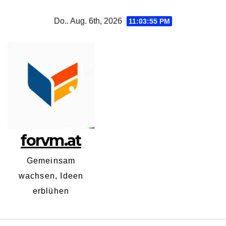
Zum
Do.. Aug. 6th, 2026
11:03:55 PM
Inhalt
springen
forvm.at
Gemeinsam
wachsen, Ideen
erblühen