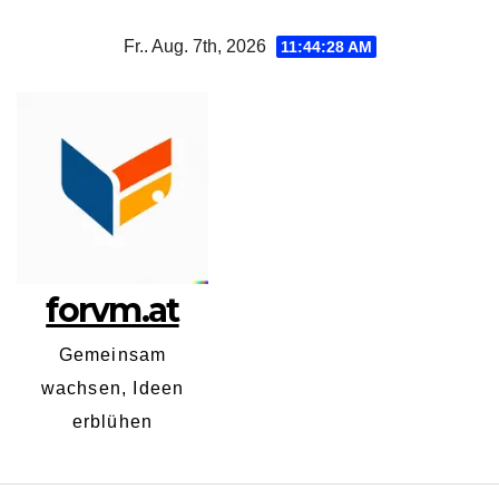
Zum
Fr.. Aug. 7th, 2026
11:44:28 AM
Inhalt
springen
forvm.at
Gemeinsam
wachsen, Ideen
erblühen