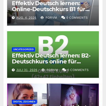
Effektiv Deutsch lernen:
Online-Deutschkurs B1 für
flexible Lernerfolge
AUG. 4, 2026
FORVM
0 COMMENTS
UNCATEGORIZED
Effektiv Deutsch lernen: B2-
Deutschkurs online für
Fortgeschrittene
JULI 31, 2026
FORVM
0 COMMENTS
DIGITAL ZEICHNEN