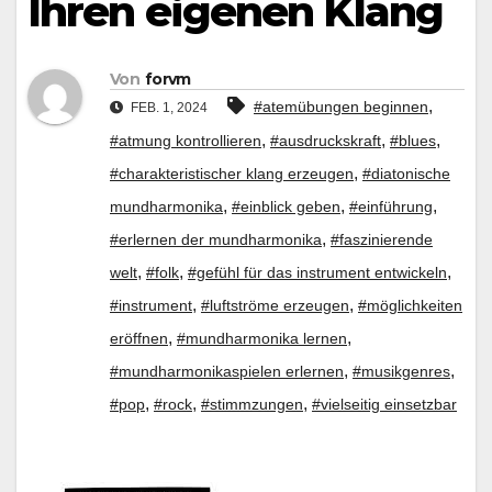
Ihren eigenen Klang
Von
forvm
,
#atemübungen beginnen
FEB. 1, 2024
,
,
,
#atmung kontrollieren
#ausdruckskraft
#blues
,
#charakteristischer klang erzeugen
#diatonische
,
,
,
mundharmonika
#einblick geben
#einführung
,
#erlernen der mundharmonika
#faszinierende
,
,
,
welt
#folk
#gefühl für das instrument entwickeln
,
,
#instrument
#luftströme erzeugen
#möglichkeiten
,
,
eröffnen
#mundharmonika lernen
,
,
#mundharmonikaspielen erlernen
#musikgenres
,
,
,
#pop
#rock
#stimmzungen
#vielseitig einsetzbar