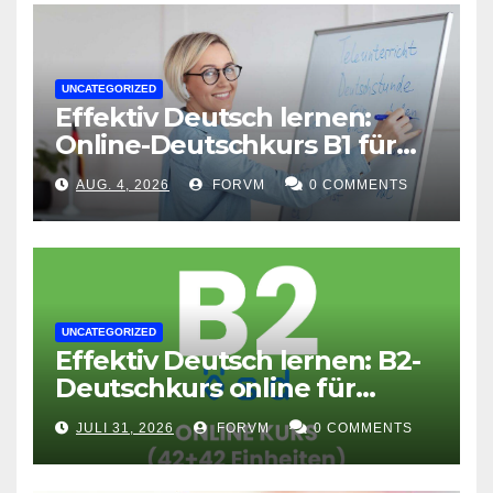
UNCATEGORIZED
Effektiv Deutsch lernen:
Online-Deutschkurs B1 für
flexible Lernerfolge
AUG. 4, 2026
FORVM
0 COMMENTS
UNCATEGORIZED
Effektiv Deutsch lernen: B2-
Deutschkurs online für
Fortgeschrittene
JULI 31, 2026
FORVM
0 COMMENTS