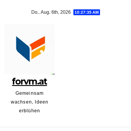
Zum
Do.. Aug. 6th, 2026
10:27:36 AM
Inhalt
springen
forvm.at
Gemeinsam
wachsen, Ideen
erblühen