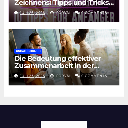
Zeichnens: Tipps und Tricks
für kreative Ausdruckskunst
JULI 26, 2026
FORVM
0 COMMENTS
UNCATEGORIZED
Die Bedeutung effektiver
Zusammenarbeit in der
Arbeitswelt
JULI 25, 2026
FORVM
0 COMMENTS