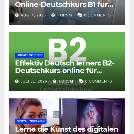
Online-Deutschkurs B1 für
flexible Lernerfolge
AUG. 4, 2026
FORVM
0 COMMENTS
UNCATEGORIZED
Effektiv Deutsch lernen: B2-
Deutschkurs online für
Fortgeschrittene
JULI 31, 2026
FORVM
0 COMMENTS
DIGITAL ZEICHNEN
Lerne die Kunst des digitalen