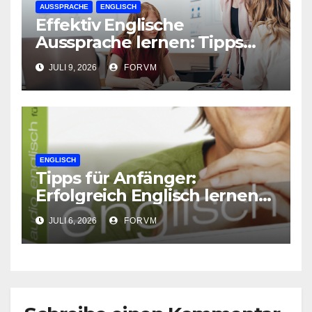
AUSSPRACHE
ENGLISCH
Effektiv Englische
Aussprache lernen: Tipps
und Tricks
JULI 9, 2026
FORVM
ENGLISCH
Tipps für Anfänger:
Erfolgreich Englisch lernen
von Grund auf
JULI 6, 2026
FORVM