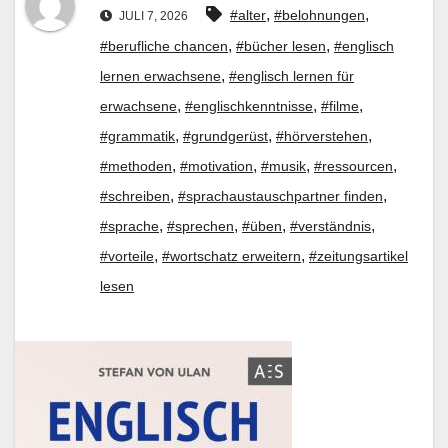
,
,
#alter
#belohnungen
JULI 7, 2026
,
,
#berufliche chancen
#bücher lesen
#englisch
,
lernen erwachsene
#englisch lernen für
,
,
,
erwachsene
#englischkenntnisse
#filme
,
,
,
#grammatik
#grundgerüst
#hörverstehen
,
,
,
,
#methoden
#motivation
#musik
#ressourcen
,
,
#schreiben
#sprachaustauschpartner finden
,
,
,
,
#sprache
#sprechen
#üben
#verständnis
,
,
#vorteile
#wortschatz erweitern
#zeitungsartikel
lesen