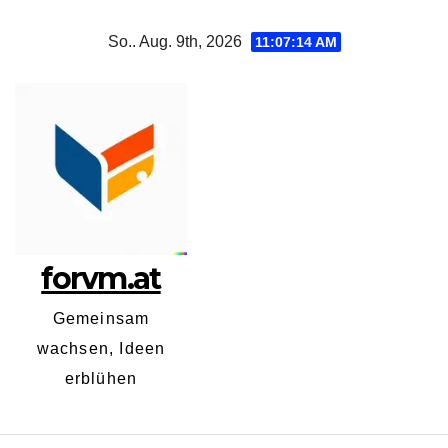
Zum
So.. Aug. 9th, 2026
11:07:15 AM
Inhalt
springen
forvm.at
Gemeinsam
wachsen, Ideen
erblühen