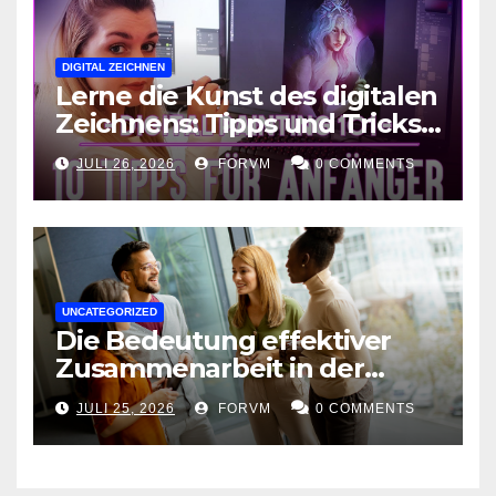
DIGITAL ZEICHNEN
Lerne die Kunst des digitalen
Zeichnens: Tipps und Tricks
für kreative Ausdruckskunst
JULI 26, 2026
FORVM
0 COMMENTS
UNCATEGORIZED
Die Bedeutung effektiver
Zusammenarbeit in der
Arbeitswelt
JULI 25, 2026
FORVM
0 COMMENTS