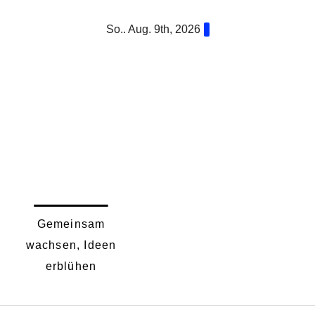
Zum
So.. Aug. 9th, 2026
Inhalt
springen
forvm.at
Gemeinsam
wachsen, Ideen
erblühen