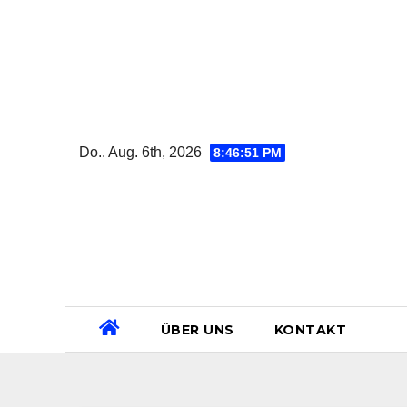
Zum
Inhalt
springen
Do.. Aug. 6th, 2026
8:46:52 PM
ÜBER UNS
KONTAKT