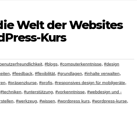
die Welt der Websites
dPress-Kurs
,
,
,
benutzerfreundlichkeit
#blogs
#computerkenntnisse
#design
,
,
,
,
,
eiten
#feedback
#flexibilität
#grundlagen
#inhalte verwalten
,
,
,
,
eren
#präsenzkurse
#profis
#responsives design für mobilgeräte
,
,
,
,
#techniken
#unterstützung
#vorkenntnisse
#webdesign und -
,
,
,
,
,
stellen
#werkzeug
#wissen
#wordpress kurs
#wordpress-kurse