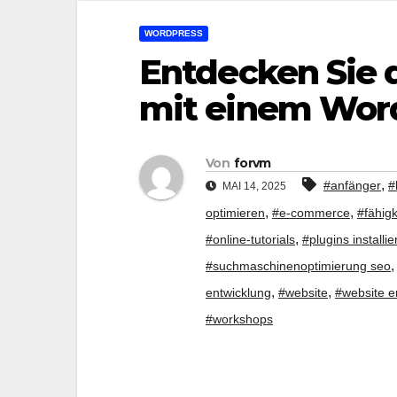
WORDPRESS
Entdecken Sie 
mit einem Wor
Von
forvm
,
#anfänger
#
MAI 14, 2025
,
,
optimieren
#e-commerce
#fähigk
,
#online-tutorials
#plugins installi
#suchmaschinenoptimierung seo
,
,
entwicklung
#website
#website er
#workshops