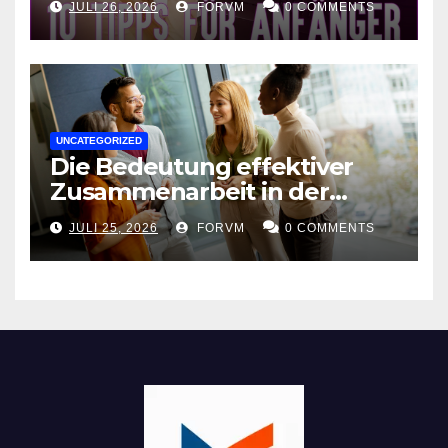
JULI 26, 2026
FORVM
0 COMMENTS
UNCATEGORIZED
Die Bedeutung effektiver
Zusammenarbeit in der
Arbeitswelt
JULI 25, 2026
FORVM
0 COMMENTS