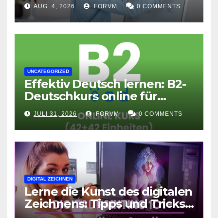
flexible Lernerfolge
AUG. 4, 2026
FORVM
0 COMMENTS
UNCATEGORIZED
Effektiv Deutsch lernen: B2-
Deutschkurs online für
Fortgeschrittene
JULI 31, 2026
FORVM
0 COMMENTS
DIGITAL ZEICHNEN
Lerne die Kunst des digitalen
Zeichnens: Tipps und Tricks
für kreative Ausdruckskunst