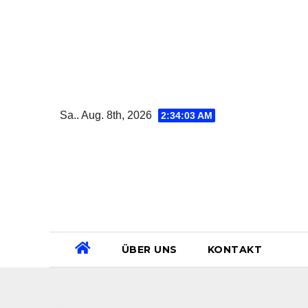
Zum
Inhalt
springen
Sa.. Aug. 8th, 2026
2:34:04 AM
ÜBER UNS
KONTAKT