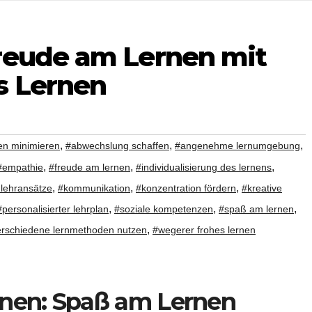
reude am Lernen mit
s Lernen
,
,
,
en minimieren
#abwechslung schaffen
#angenehme lernumgebung
,
,
,
#empathie
#freude am lernen
#individualisierung des lernens
,
,
,
 lehransätze
#kommunikation
#konzentration fördern
#kreative
,
,
,
#personalisierter lehrplan
#soziale kompetenzen
#spaß am lernen
,
erschiedene lernmethoden nutzen
#wegerer frohes lernen
nen: Spaß am Lernen