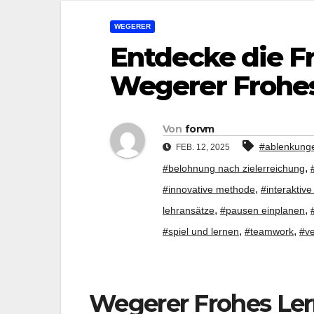
WEGERER
Entdecke die F
Wegerer Frohe
Von
forvm
#ablenkung
FEB. 12, 2025
,
#belohnung nach zielerreichung
,
#innovative methode
#interaktive
,
,
lehransätze
#pausen einplanen
,
,
#spiel und lernen
#teamwork
#v
Wegerer Frohes Ler