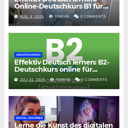
Online-Deutschkurs B1 für
flexible Lernerfolge
AUG. 4, 2026
FORVM
0 COMMENTS
UNCATEGORIZED
Effektiv Deutsch lernen: B2-
Deutschkurs online für
Fortgeschrittene
JULI 31, 2026
FORVM
0 COMMENTS
DIGITAL ZEICHNEN
Lerne die Kunst des digitalen