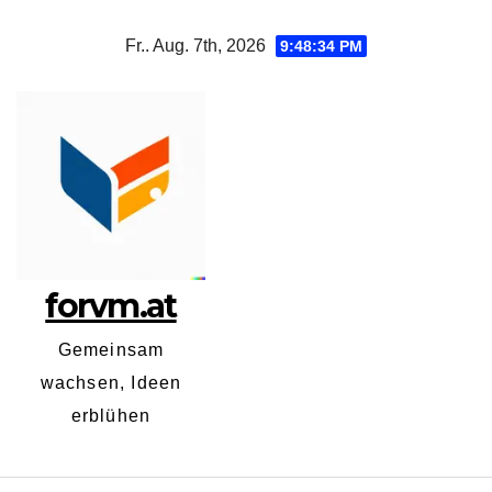
Zum
Fr.. Aug. 7th, 2026
9:48:34 PM
Inhalt
springen
forvm.at
Gemeinsam
wachsen, Ideen
erblühen