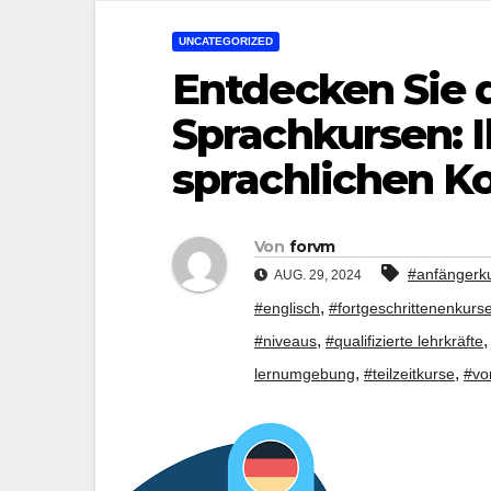
UNCATEGORIZED
Entdecken Sie d
Sprachkursen: 
sprachlichen 
Von
forvm
#anfängerk
AUG. 29, 2024
,
#englisch
#fortgeschrittenenkurs
,
#niveaus
#qualifizierte lehrkräfte
,
,
lernumgebung
#teilzeitkurse
#vor