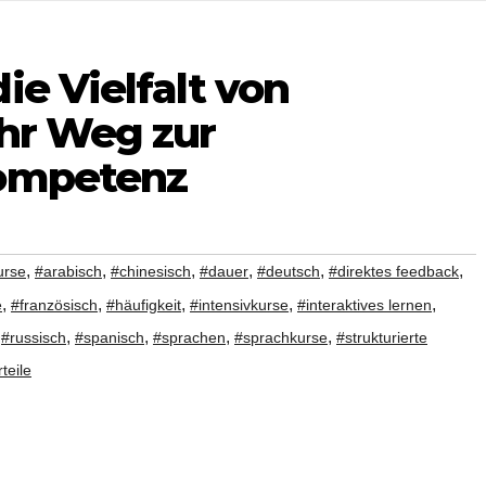
ie Vielfalt von
Ihr Weg zur
Kompetenz
,
,
,
,
,
,
urse
#arabisch
#chinesisch
#dauer
#deutsch
#direktes feedback
,
,
,
,
,
e
#französisch
#häufigkeit
#intensivkurse
#interaktives lernen
,
,
,
,
,
#russisch
#spanisch
#sprachen
#sprachkurse
#strukturierte
teile