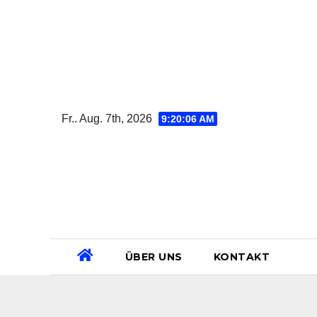
Zum
Inhalt
springen
Fr.. Aug. 7th, 2026
9:20:07 AM
ÜBER UNS
KONTAKT