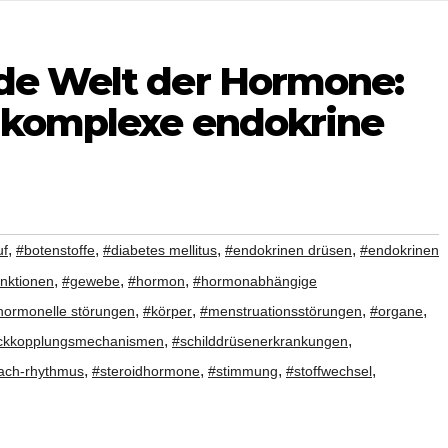
nde Welt der Hormone:
s komplexe endokrine
,
,
,
,
uf
#botenstoffe
#diabetes mellitus
#endokrinen drüsen
#endokrinen
,
,
,
unktionen
#gewebe
#hormon
#hormonabhängige
,
,
,
,
hormonelle störungen
#körper
#menstruationsstörungen
#organe
,
,
ckkopplungsmechanismen
#schilddrüsenerkrankungen
,
,
,
,
ach-rhythmus
#steroidhormone
#stimmung
#stoffwechsel