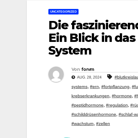
UNCATEGORIZED
Die fasziniere
Ein Blick in da
System
Von
forvm
#blutkreisla
AUG. 28, 2024
,
,
,
systems
#ern
#fortpflanzung
#f
,
,
krebserkrankungen
#hormone
#
,
,
#peptidhormone
#regulation
#rü
,
#schilddrüsenhormone
#schlaf-w
,
#wachstum
#zellen