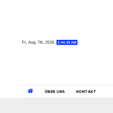
Zum
Inhalt
springen
Fr.. Aug. 7th, 2026
2:44:40 AM
ÜBER UNS
KONTAKT