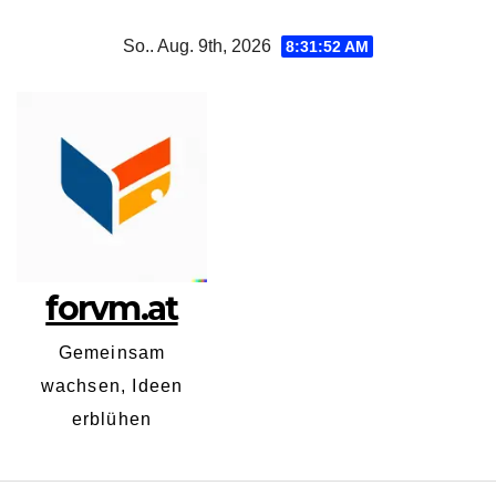
Zum
So.. Aug. 9th, 2026
8:31:52 AM
Inhalt
springen
forvm.at
Gemeinsam
wachsen, Ideen
erblühen