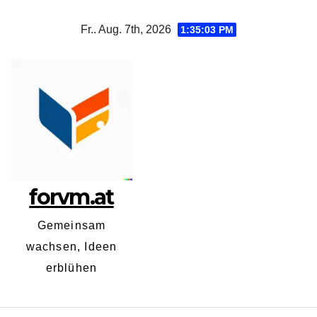
Zum
Fr.. Aug. 7th, 2026
1:35:04 PM
Inhalt
springen
forvm.at
Gemeinsam
wachsen, Ideen
erblühen