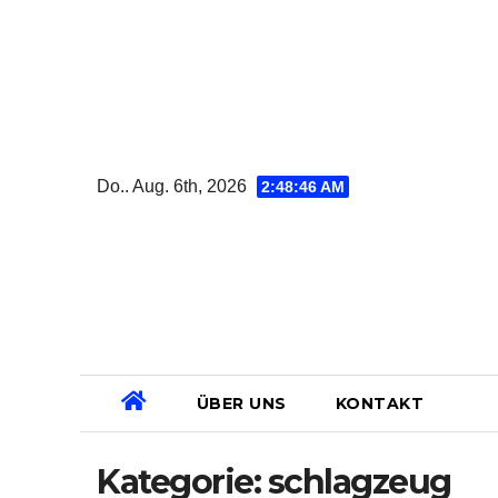
Zum
Inhalt
springen
Do.. Aug. 6th, 2026
2:48:46 AM
ÜBER UNS
KONTAKT
Kategorie:
schlagzeug