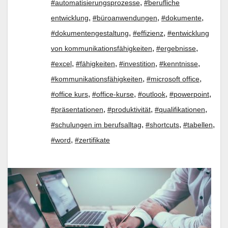
,
#automatisierungsprozesse
#berufliche
,
,
,
entwicklung
#büroanwendungen
#dokumente
,
,
#dokumentengestaltung
#effizienz
#entwicklung
,
,
von kommunikationsfähigkeiten
#ergebnisse
,
,
,
,
#excel
#fähigkeiten
#investition
#kenntnisse
,
,
#kommunikationsfähigkeiten
#microsoft office
,
,
,
,
#office kurs
#office-kurse
#outlook
#powerpoint
,
,
,
#präsentationen
#produktivität
#qualifikationen
,
,
,
#schulungen im berufsalltag
#shortcuts
#tabellen
,
#word
#zertifikate