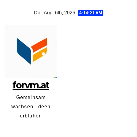
Zum
Do.. Aug. 6th, 2026
4:14:22 AM
Inhalt
springen
forvm.at
Gemeinsam
wachsen, Ideen
erblühen