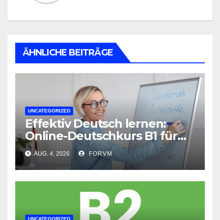
ÄHNLICHE BEITRÄGE
UNCATEGORIZED
Effektiv Deutsch lernen:
Online-Deutschkurs B1 für
flexible Lernerfolge
AUG. 4, 2026
FORVM
UNCATEGORIZED