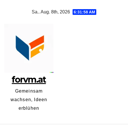
Zum
Sa.. Aug. 8th, 2026
6:31:59 AM
Inhalt
springen
forvm.at
Gemeinsam
wachsen, Ideen
erblühen