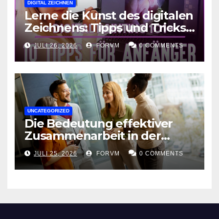
DIGITAL ZEICHNEN
Lerne die Kunst des digitalen
Zeichnens: Tipps und Tricks
für kreative Ausdruckskunst
JULI 26, 2026
FORVM
0 COMMENTS
UNCATEGORIZED
Die Bedeutung effektiver
Zusammenarbeit in der
Arbeitswelt
JULI 25, 2026
FORVM
0 COMMENTS