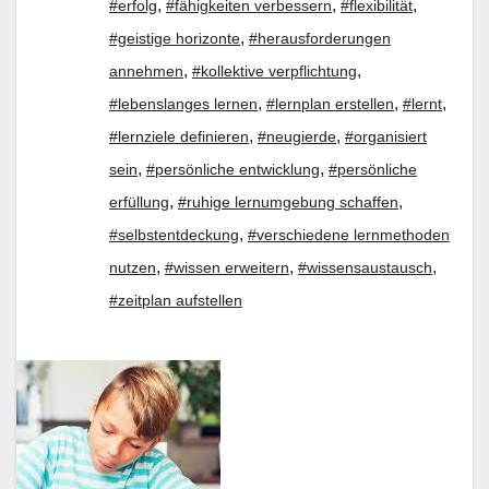
,
,
,
#erfolg
#fähigkeiten verbessern
#flexibilität
,
#geistige horizonte
#herausforderungen
,
,
annehmen
#kollektive verpflichtung
,
,
,
#lebenslanges lernen
#lernplan erstellen
#lernt
,
,
#lernziele definieren
#neugierde
#organisiert
,
,
sein
#persönliche entwicklung
#persönliche
,
,
erfüllung
#ruhige lernumgebung schaffen
,
#selbstentdeckung
#verschiedene lernmethoden
,
,
,
nutzen
#wissen erweitern
#wissensaustausch
#zeitplan aufstellen