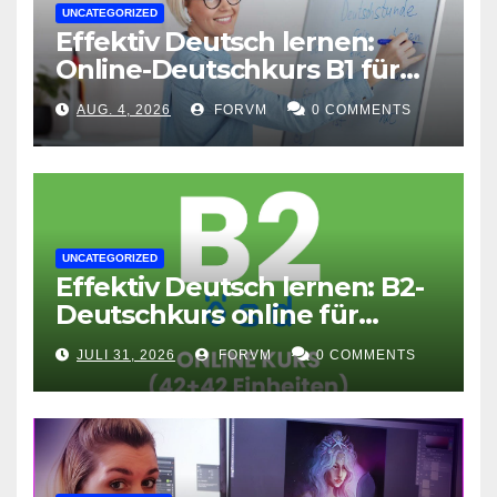
UNCATEGORIZED
Effektiv Deutsch lernen:
Online-Deutschkurs B1 für
flexible Lernerfolge
AUG. 4, 2026
FORVM
0 COMMENTS
UNCATEGORIZED
Effektiv Deutsch lernen: B2-
Deutschkurs online für
Fortgeschrittene
JULI 31, 2026
FORVM
0 COMMENTS