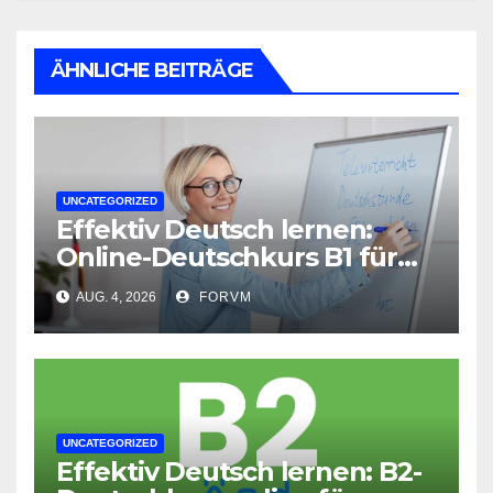
ÄHNLICHE BEITRÄGE
UNCATEGORIZED
Effektiv Deutsch lernen:
Online-Deutschkurs B1 für
flexible Lernerfolge
AUG. 4, 2026
FORVM
UNCATEGORIZED
Effektiv Deutsch lernen: B2-