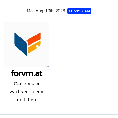
Zum
Mo.. Aug. 10th, 2026
11:59:38 AM
Inhalt
springen
forvm.at
Gemeinsam
wachsen, Ideen
erblühen