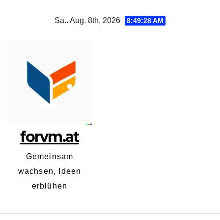
Zum
Sa.. Aug. 8th, 2026
8:49:29 AM
Inhalt
springen
forvm.at
Gemeinsam
wachsen, Ideen
erblühen