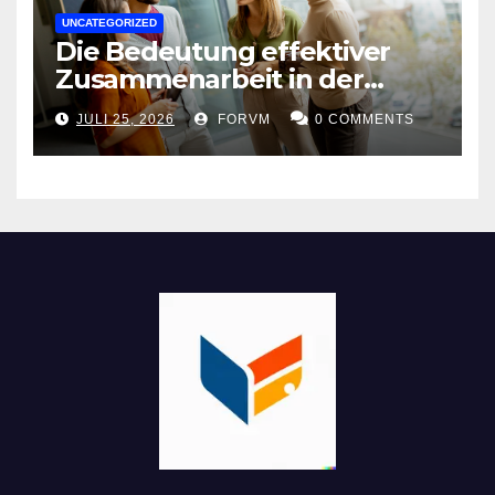
UNCATEGORIZED
Die Bedeutung effektiver
Zusammenarbeit in der
Arbeitswelt
JULI 25, 2026
FORVM
0 COMMENTS