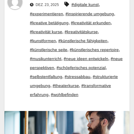
,
#digitale kunst
DEZ. 23, 2025
,
,
#experimentieren
#inspirierende umgebung
,
,
#kreative betätigung
#kreativität erkunden
,
,
#kreativität kurse
#kreativitätskurse
,
,
#kunstformen
#künstlerische fähigkeiten
,
,
#künstlerische seite
#künstlerisches repertoire
,
,
#musikunterricht
#neue ideen entwickeln
#neue
,
,
perspektiven
#schöpferisches potenzial
,
,
#selbstentfaltung
#stressabbau
#strukturierte
,
,
umgebung
#theaterkurse
#transformative
,
erfahrung
#wohlbefinden