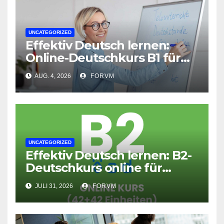
UNCATEGORIZED
Effektiv Deutsch lernen:
Online-Deutschkurs B1 für
flexible Lernerfolge
AUG. 4, 2026
FORVM
UNCATEGORIZED
Effektiv Deutsch lernen: B2-
Deutschkurs online für
Fortgeschrittene
JULI 31, 2026
FORVM