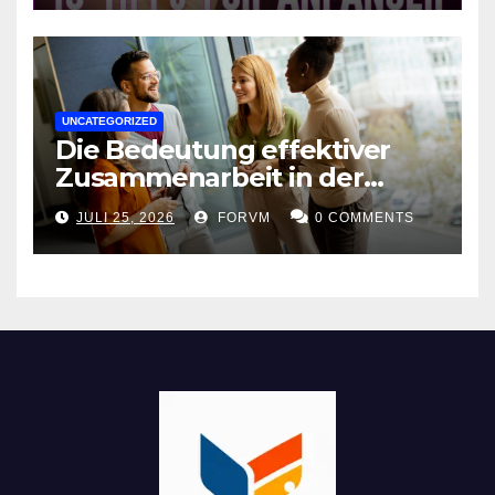
UNCATEGORIZED
Die Bedeutung effektiver
Zusammenarbeit in der
Arbeitswelt
JULI 25, 2026
FORVM
0 COMMENTS