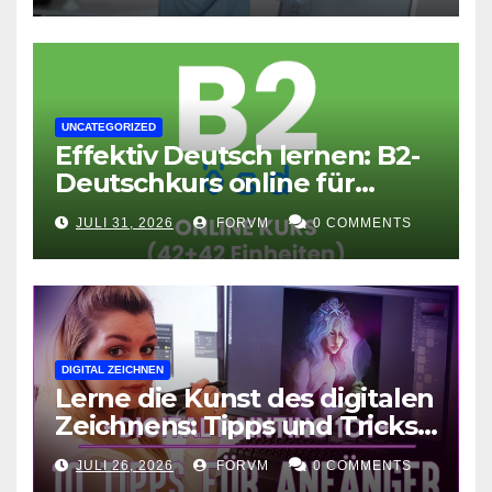
UNCATEGORIZED
Effektiv Deutsch lernen: B2-
Deutschkurs online für
Fortgeschrittene
JULI 31, 2026
FORVM
0 COMMENTS
DIGITAL ZEICHNEN
Lerne die Kunst des digitalen
Zeichnens: Tipps und Tricks
für kreative Ausdruckskunst
JULI 26, 2026
FORVM
0 COMMENTS