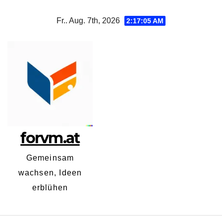
Zum
Fr.. Aug. 7th, 2026
2:17:06 AM
Inhalt
springen
forvm.at
Gemeinsam
wachsen, Ideen
erblühen