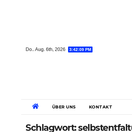
Zum
Inhalt
springen
Do.. Aug. 6th, 2026
3:42:10 PM
ÜBER UNS
KONTAKT
Schlagwort:
selbstentfal