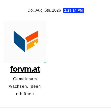
Zum
Do.. Aug. 6th, 2026
2:29:14 PM
Inhalt
springen
forvm.at
Gemeinsam
wachsen, Ideen
erblühen