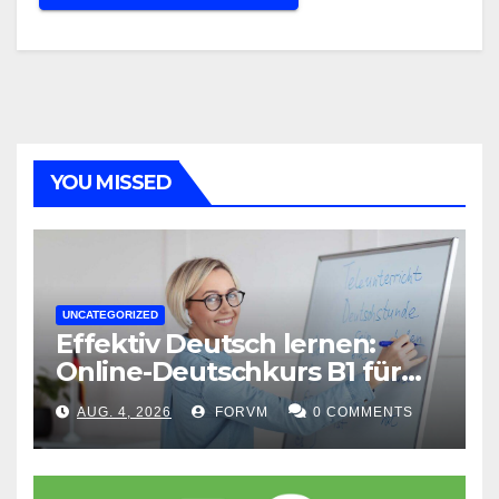
YOU MISSED
UNCATEGORIZED
Effektiv Deutsch lernen:
Online-Deutschkurs B1 für
flexible Lernerfolge
AUG. 4, 2026
FORVM
0 COMMENTS