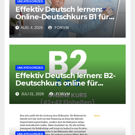
UNCATEGORIZED
Effektiv Deutsch lernen:
Online-Deutschkurs B1 für
flexible Lernerfolge
AUG. 4, 2026
FORVM
UNCATEGORIZED
Effektiv Deutsch lernen: B2-
Deutschkurs online für
Fortgeschrittene
JULI 31, 2026
FORVM
UNCATEGORIZED