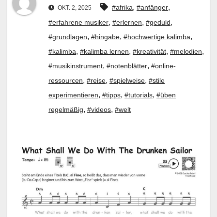
,
,
#afrika
#anfänger
OKT. 2, 2025
,
,
,
#erfahrene musiker
#erlernen
#geduld
,
,
,
#grundlagen
#hingabe
#hochwertige kalimba
,
,
,
,
#kalimba
#kalimba lernen
#kreativität
#melodien
,
,
#musikinstrument
#notenblätter
#online-
,
,
,
ressourcen
#reise
#spielweise
#stile
,
,
,
experimentieren
#tipps
#tutorials
#üben
,
,
regelmäßig
#videos
#welt