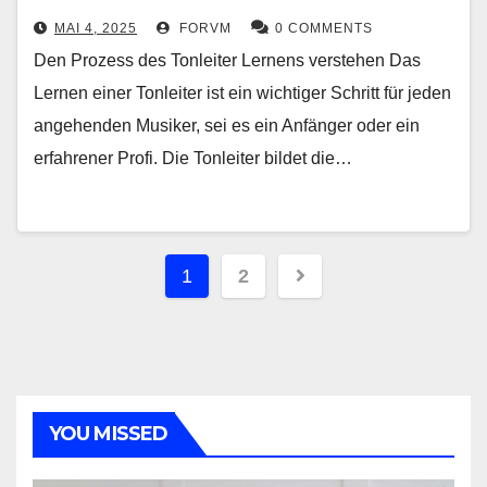
MAI 4, 2025
FORVM
0 COMMENTS
Den Prozess des Tonleiter Lernens verstehen Das
Lernen einer Tonleiter ist ein wichtiger Schritt für jeden
angehenden Musiker, sei es ein Anfänger oder ein
erfahrener Profi. Die Tonleiter bildet die…
Seitennummerieru
1
2
der
Beiträge
YOU MISSED