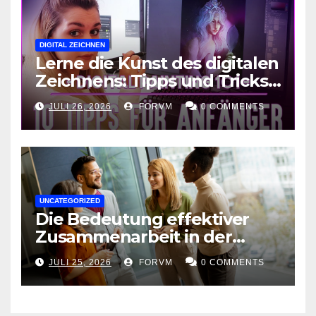
DIGITAL ZEICHNEN
Lerne die Kunst des digitalen
Zeichnens: Tipps und Tricks
für kreative Ausdruckskunst
JULI 26, 2026
FORVM
0 COMMENTS
UNCATEGORIZED
Die Bedeutung effektiver
Zusammenarbeit in der
Arbeitswelt
JULI 25, 2026
FORVM
0 COMMENTS