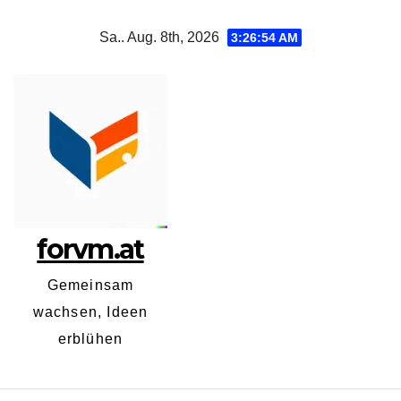
Zum
Sa.. Aug. 8th, 2026
3:26:55 AM
Inhalt
springen
forvm.at
Gemeinsam
wachsen, Ideen
erblühen