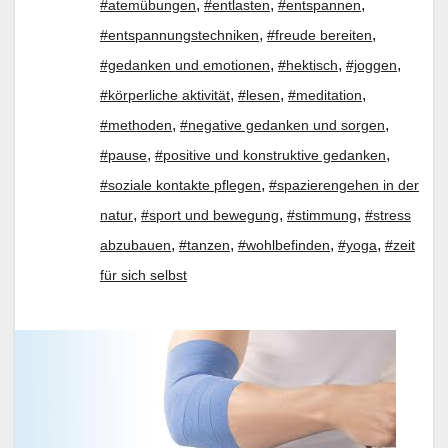
,
,
,
#atemübungen
#entlasten
#entspannen
,
,
#entspannungstechniken
#freude bereiten
,
,
,
#gedanken und emotionen
#hektisch
#joggen
,
,
,
#körperliche aktivität
#lesen
#meditation
,
,
#methoden
#negative gedanken und sorgen
,
,
#pause
#positive und konstruktive gedanken
,
#soziale kontakte pflegen
#spazierengehen in der
,
,
,
natur
#sport und bewegung
#stimmung
#stress
,
,
,
,
abzubauen
#tanzen
#wohlbefinden
#yoga
#zeit
für sich selbst