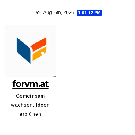
Zum
Do.. Aug. 6th, 2026
1:01:13 PM
Inhalt
springen
forvm.at
Gemeinsam
wachsen, Ideen
erblühen