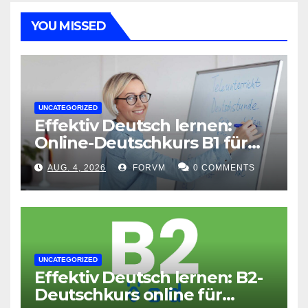
YOU MISSED
UNCATEGORIZED
Effektiv Deutsch lernen:
Online-Deutschkurs B1 für
flexible Lernerfolge
AUG. 4, 2026
FORVM
0 COMMENTS
UNCATEGORIZED
Effektiv Deutsch lernen: B2-
Deutschkurs online für