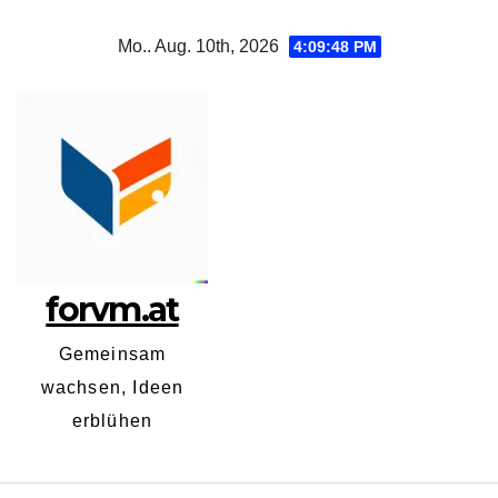
Zum
Mo.. Aug. 10th, 2026
4:09:49 PM
Inhalt
springen
forvm.at
Gemeinsam
wachsen, Ideen
erblühen