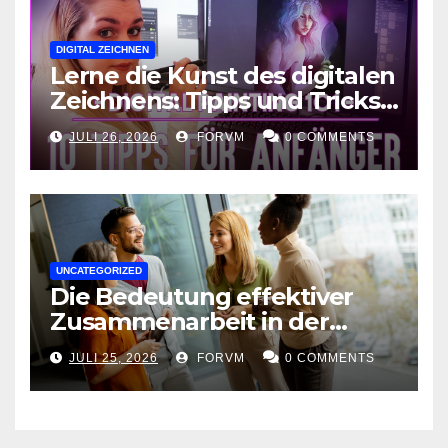
DIGITAL ZEICHNEN
Lerne die Kunst des digitalen
Zeichnens: Tipps und Tricks
für kreative Ausdruckskunst
JULI 26, 2026
FORVM
0 COMMENTS
UNCATEGORIZED
Die Bedeutung effektiver
Zusammenarbeit in der
Arbeitswelt
JULI 25, 2026
FORVM
0 COMMENTS