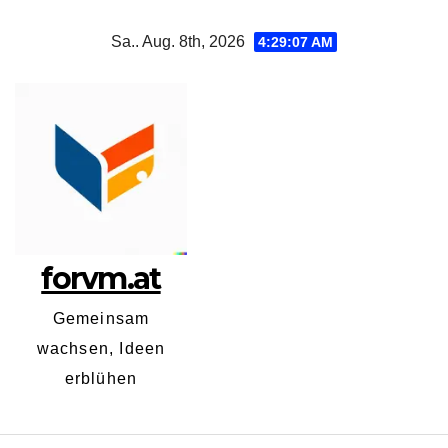
Zum
Sa.. Aug. 8th, 2026
4:29:08 AM
Inhalt
springen
forvm.at
Gemeinsam
wachsen, Ideen
erblühen