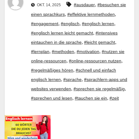
,
#ausdauer
#besuchen sie
OKT. 14, 2025
,
,
einen sprachkurs
#effektive lernmethoden
,
,
,
#engagement
#englisch
#englisch lernen
,
#englisch lernen leicht gemacht
#intensives
,
,
eintauchen in die sprache
#leicht gemacht
,
,
,
#lernplan
#methoden
#motivation
#nutzen sie
,
,
online-ressourcen
#online-ressourcen nutzen
,
#regelmäßiges hören
#schnell und einfach
,
,
englisch lernen
#sprache
#sprachlern-apps und
,
,
websites verwenden
#sprechen sie regelmäßig
,
,
#sprechen und lesen
#tauchen sie ein
#zeit