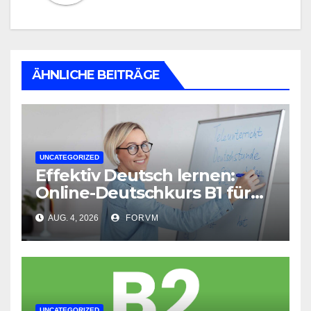
ÄHNLICHE BEITRÄGE
UNCATEGORIZED
Effektiv Deutsch lernen:
Online-Deutschkurs B1 für
flexible Lernerfolge
AUG. 4, 2026
FORVM
UNCATEGORIZED