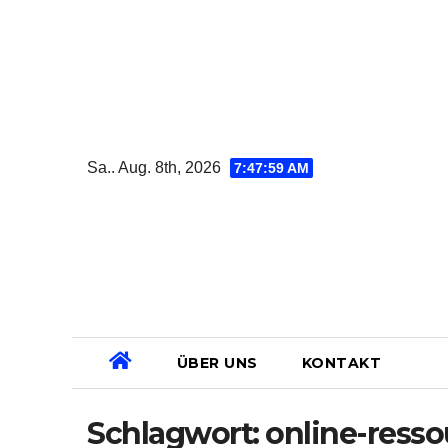
Zum
Inhalt
springen
Sa.. Aug. 8th, 2026
7:48:00 AM
ÜBER UNS
KONTAKT
Schlagwort:
online-ress