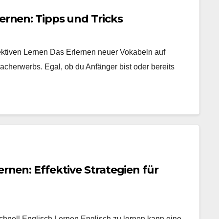
lernen: Tipps und Tricks
fektiven Lernen Das Erlernen neuer Vokabeln auf
racherwerbs. Egal, ob du Anfänger bist oder bereits
ernen: Effektive Strategien für
hnell Englisch Lernen Englisch zu lernen kann eine